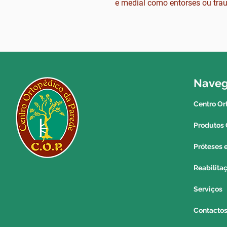
e medial como entorses ou trau
Nave
Centro Or
Produtos 
Próteses 
Reabilita
Serviços
Contacto