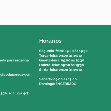
aso seja possível).
A DA MADEIRA E DOS
entrega do seu produto via
ião autónoma da madeira e dos
Horários
o valor e o prazo de entrega
 214564153 e solicitar a
Segunda-feira: 09:00 às 19:30
Terça-feira: 09:00 às 19:30
olega do balcão.
da para rede fixa
Quarta-feira: 09:00 às 19:30
Quinta-feira: 09:00 às 19:30
Sexta-feira: 09:00 às 19:30
pedicodaparede.com
Sábado: 09:00 às 13:00
Domingo: ENCERRADO
39 Piso 1 Loja 4-7