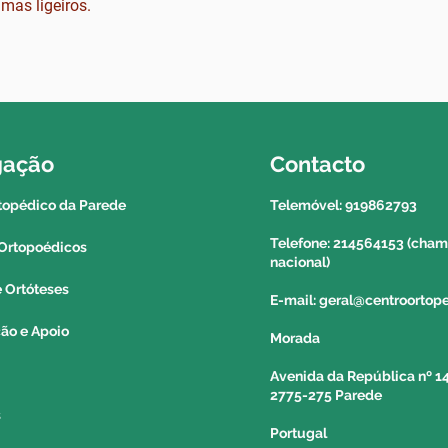
mas ligeiros.
estabelecimento (c
REGIÃO AUTÓNOM
AÇORES:
Poderá solicitar a 
correio para a reg
gação
Contacto
açores. Para saber 
deverá contactar o
topédico da Parede
Telemóvel: 919862793
informação a um c
Telefone: 214564153 (chama
Ortopoédicos
nacional)
e Ortóteses
E-mail: geral@centroorto
ção e Apoio
Morada
Avenida da República nº 14
2775-275 Parede
s
Portugal