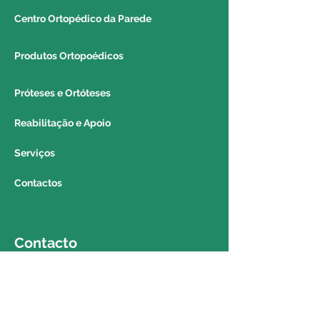
Centro Ortopédico da Parede
Produtos Ortopoédicos
Próteses e Ortóteses
Reabilitação e Apoio
Serviços
Contactos
Contacto
Telemóvel:
919862793
Telefone: 214564153 (chamada para rede
fixa nacional)