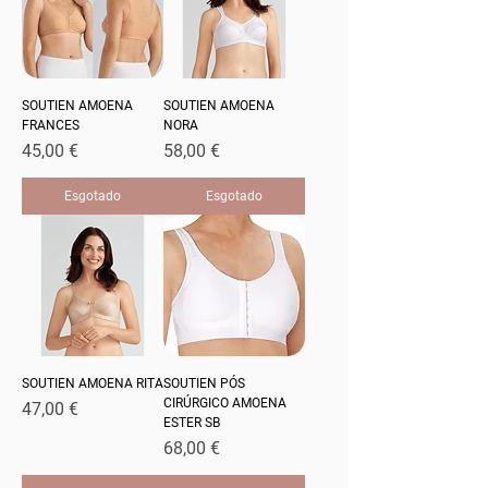
SOUTIEN AMOENA
SOUTIEN AMOENA
FRANCES
NORA
Preço
Preço
45,00 €
58,00 €
Esgotado
Esgotado
SOUTIEN AMOENA RITA
SOUTIEN PÓS
CIRÚRGICO AMOENA
Preço
47,00 €
ESTER SB
Preço
68,00 €