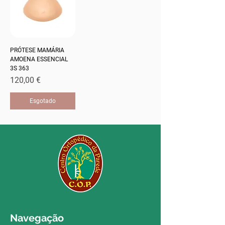
PRÓTESE MAMÁRIA
AMOENA ESSENCIAL
3S 363
Preço
120,00 €
Esgotado
Navegação