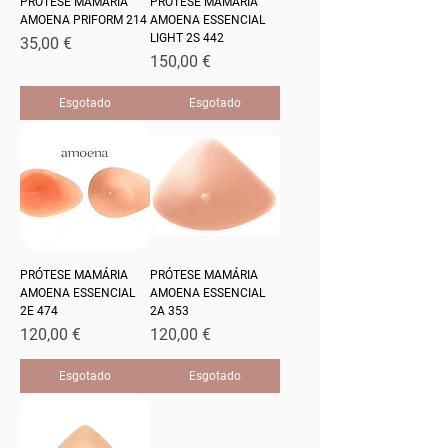
PRÓTESE MAMÁRIA
PRÓTESE MAMÁRIA
AMOENA PRIFORM 214
AMOENA ESSENCIAL
LIGHT 2S 442
Preço
35,00 €
Preço
150,00 €
Esgotado
Esgotado
PRÓTESE MAMÁRIA
PRÓTESE MAMÁRIA
AMOENA ESSENCIAL
AMOENA ESSENCIAL
2E 474
2A 353
Preço
Preço
120,00 €
120,00 €
Esgotado
Esgotado