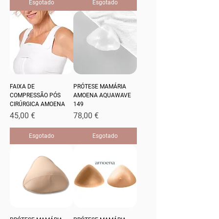
Esgotado
Esgotado
FAIXA DE
PRÓTESE MAMÁRIA
COMPRESSÃO PÓS
AMOENA AQUAWAVE
CIRÚRGICA AMOENA
149
Preço
Preço
45,00 €
78,00 €
Esgotado
Esgotado