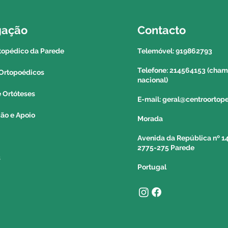
AÇORES:
Poderá solicitar a 
gação
Contacto
correio para a reg
açores. Para saber 
topédico da Parede
Telemóvel: 919862793
deverá contactar o
Telefone: 214564153 (chama
Ortopoédicos
informação a um c
nacional)
e Ortóteses
E-mail: geral@centroorto
ção e Apoio
Morada
Avenida da República nº 14
2775-275 Parede
s
Portugal