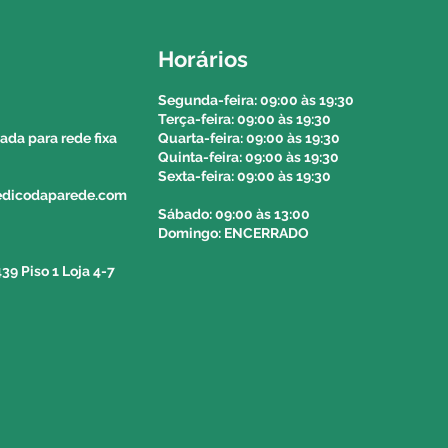
entrega do seu produto via
Horários
ião autónoma da madeira e dos
o valor e o prazo de entrega
Segunda-feira: 09:00 às 19:30
Terça-feira: 09:00 às 19:30
 214564153 e solicitar a
da para rede fixa
Quarta-feira: 09:00 às 19:30
olega do balcão.
Quinta-feira: 09:00 às 19:30
Sexta-feira: 09:00 às 19:30
pedicodaparede.com
Sábado: 09:00 às 13:00
Domingo: ENCERRADO
39 Piso 1 Loja 4-7