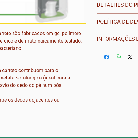
DETALHES DO 
Sem látex
POLÍTICA DE D
Tamanhos: S a L
Embalagem contém
rreto são fabricados em gel polímero
Para obter mais i
INFORMAÇÕES D
alérgico e dermatologicamente testado,
políticas de devolu
acteriano.
documento disponív
PORTUGAL CONTI
principal ou solic
vias alternativas.
Poderá solicitar a 
 carreto contribuem para o
correio em até 48 
metatarsofalângica (ideal para a
se encontrem dispo
svio do dedo do pé num pós
necessitar de uma 
contactar o 21456
o entre os dedos adjacentes ou
colega do balcão p
entregue no própri
estabelecimento (c
REGIÃO AUTÓNOM