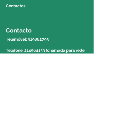
Contactos
açores. Para saber o valor e o
prazo de entrega deverá contactar
o 214564153 e solicitar a
informação a um colega do
Contacto
balcão.
Telemóvel:
919862793
Telefone: 214564153 (chamada para rede
fixa nacional)
E-mail:
geral@centroortopedicodaparede.com
Morada
Avenida da República nº 1439 Piso 1 Loja
4-7 2775-275 Parede
Portugal