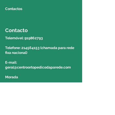
autónoma da madeira e dos
Contactos
açores. Para saber o valor e o
prazo de entrega deverá contactar
o 214564153 e solicitar a
informação a um colega do
Contacto
balcão.
Telemóvel:
919862793
Telefone: 214564153 (chamada para rede
fixa nacional)
E-mail:
geral@centroortopedicodaparede.com
Morada
Avenida da República nº 1439 Piso 1 Loja
4-7 2775-275 Parede
Portugal