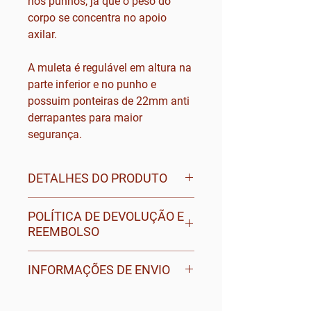
nos punhos, já que o peso do
corpo se concentra no apoio
axilar.
A muleta é regulável em altura na
parte inferior e no punho e
possuim ponteiras de 22mm anti
derrapantes para maior
segurança.
DETALHES DO PRODUTO
Produto vendido ao par.
POLÍTICA DE DEVOLUÇÃO E
Ajuste da altura do punho à axila
REEMBOLSO
de 110 a 135 cm
Peso máximo do utilizador: 100
Para obter mais informações
INFORMAÇÕES DE ENVIO
kg
sobre as nossas políticas de
Peso do produto: 0,8 kg
devolução e reembolso, visite o
PORTUGAL CONTINENTAL:
documento disponível no final