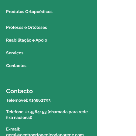
um colega do estabelecimento
(caso seja possível).
Produtos Ortopoédicos
REGIÃO AUTÓNOMA DA
Próteses e Ortóteses
MADEIRA E DOS AÇORES:
Reabilitação e Apoio
Poderá solicitar a entrega do seu
produto via correio para a região
Serviços
autónoma da madeira e dos
Contactos
açores. Para saber o valor e o
prazo de entrega deverá contactar
o 214564153 e solicitar a
informação a um colega do
Contacto
balcão.
Telemóvel:
919862793
Telefone: 214564153 (chamada para rede
fixa nacional)
E-mail:
geral@centroortopedicodaparede.com