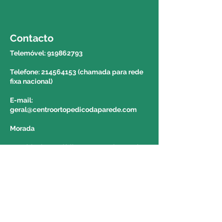
prazo de entrega deverá contactar
o 214564153 e solicitar a
informação a um colega do
Contacto
balcão.
Telemóvel:
919862793
Telefone: 214564153 (chamada para rede
fixa nacional)
E-mail:
geral@centroortopedicodaparede.com
Morada
Avenida da República nº 1439 Piso 1 Loja
4-7 2775-275 Parede
Portugal