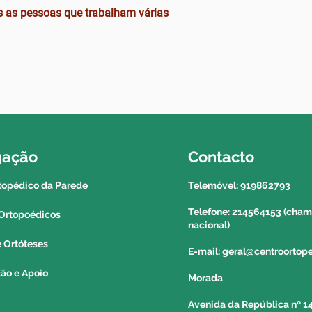
correio para a reg
s as pessoas que trabalham várias
açores. Para saber 
deverá contactar o
informação a um c
gação
Contacto
topédico da Parede
Telemóvel: 919862793
Telefone: 214564153 (chama
Ortopoédicos
nacional)
e Ortóteses
E-mail: geral@centroorto
ção e Apoio
Morada
Avenida da República nº 14