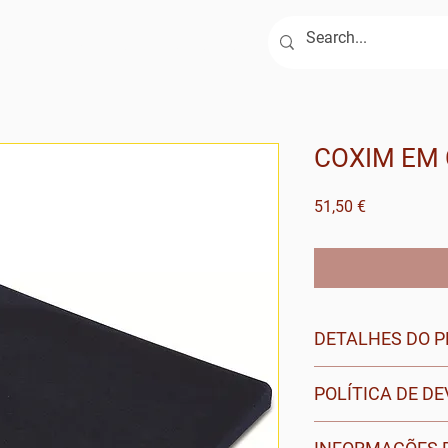
ja
Serviços
Contactos
COXIM EM
Preço
51,50 €
DETALHES DO 
Marca: Orthia
POLÍTICA DE D
Tamanho: 40
x 41
Interior:
Espuma Po
Para obter mais i