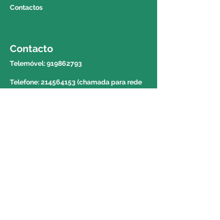
Contactos
açores. Para saber o valor e o
prazo de entrega deverá contactar
o 214564153 e solicitar a
informação a um colega do
Contacto
balcão.
Telemóvel:
919862793
Telefone: 214564153 (chamada para rede
fixa nacional)
E-mail:
geral@centroortopedicodaparede.com
Morada
Avenida da República nº 1439 Piso 1 Loja
4-7 2775-275 Parede
Portugal