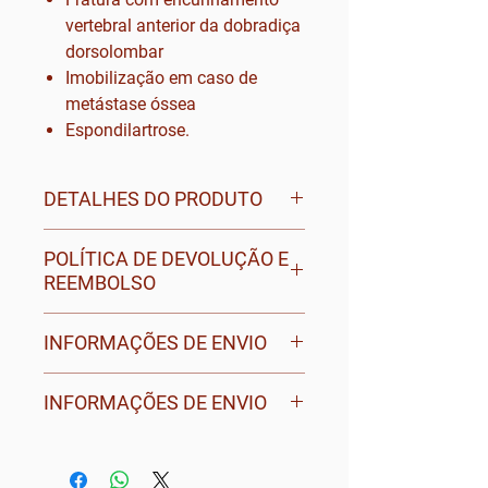
vertebral anterior da dobradiça
dorsolombar
Imobilização em caso de
metástase óssea
Espondilartrose.
DETALHES DO PRODUTO
Marca: PRIM
POLÍTICA DE DEVOLUÇÃO E
Refª: C35PB
REEMBOLSO
Mod: Jewett
Para obter mais informações
INFORMAÇÕES DE ENVIO
sobre as nossas políticas de
devolução e reembolso, visite o
Use este espaço para adicionar
INFORMAÇÕES DE ENVIO
documento disponível no final
mais informações sobre seus
da nossa página principal ou
métodos de envio,
PORTUGAL CONTINENTAL:
solicite o mesmo a um
processamento e custos. Ter uma
funcionário através das vias