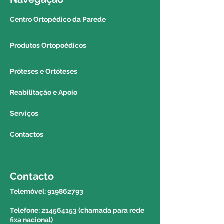
do balcão para que o produto
seja entregue no próprio dia por
Centro Ortopédico da Parede
um colega do estabelecimento
(caso seja possível).
Produtos Ortopoédicos
REGIÃO AUTÓNOMA DA
Próteses e Ortóteses
MADEIRA E DOS AÇORES:
Reabilitação e Apoio
Poderá solicitar a entrega do seu
produto via correio para a região
Serviços
autónoma da madeira e dos
Contactos
açores. Para saber o valor e o
prazo de entrega deverá contactar
o 214564153 e solicitar a
informação a um colega do
Contacto
balcão.
Telemóvel:
919862793
Telefone: 214564153 (chamada para rede
fixa nacional)