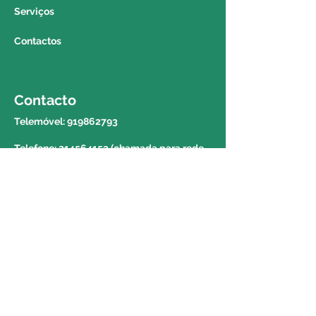
produto via correio para a região
Serviços
autónoma da madeira e dos
Contactos
açores. Para saber o valor e o
prazo de entrega deverá contactar
o 214564153 e solicitar a
informação a um colega do
Contacto
balcão.
Telemóvel:
919862793
Telefone: 214564153 (chamada para rede
fixa nacional)
E-mail:
geral@centroortopedicodaparede.com
Morada
Avenida da República nº 1439 Piso 1 Loja
4-7 2775-275 Parede
Portugal