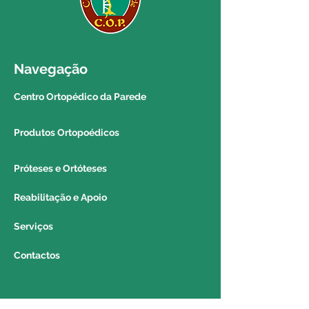
entrega. Se necessitar de uma
entrega mais urgente poderá
contactar o 214564153 e
solicitar uma cotação à colega
Navegação
do balcão para que o produto
seja entregue no próprio dia por
Centro Ortopédico da Parede
um colega do estabelecimento
(caso seja possível).
Produtos Ortopoédicos
REGIÃO AUTÓNOMA DA
Próteses e Ortóteses
MADEIRA E DOS AÇORES:
Reabilitação e Apoio
Poderá solicitar a entrega do seu
produto via correio para a região
Serviços
autónoma da madeira e dos
Contactos
açores. Para saber o valor e o
prazo de entrega deverá contactar
o 214564153 e solicitar a
informação a um colega do