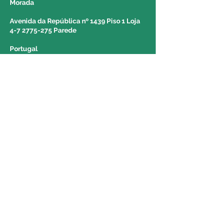
Morada
Avenida da República nº 1439 Piso 1 Loja
4-7 2775-275 Parede
Portugal
Horários
Segunda-feira: 09:00 às 19:30
Terça-feira: 09:00 às 19:30
Quarta-feira: 09:00 às 19:30
Quinta-feira: 09:00 às 19:30
Sexta-feira: 09:00 às 19:30
Sábado: 09:00 às 13:00
Domingo: ENCERRADO