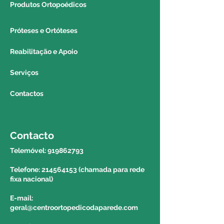
Produtos Ortopoédicos
REGIÃO AUTÓNOMA DA
Próteses e Ortóteses
MADEIRA E DOS AÇORES:
Reabilitação e Apoio
Poderá solicitar a entrega do seu
produto via correio para a região
Serviços
autónoma da madeira e dos
Contactos
açores. Para saber o valor e o
prazo de entrega deverá contactar
o 214564153 e solicitar a
informação a um colega do
Contacto
balcão.
Telemóvel:
919862793
Telefone: 214564153 (chamada para rede
fixa nacional)
E-mail:
geral@centroortopedicodaparede.com